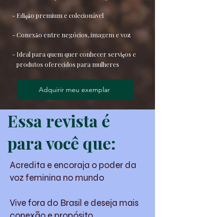
- Edi
çã
o premium e colecionável
- Conex
ã
o entre negócios, imagem e voz
- Ideal para quem quer conhecer servi
ç
os e
produtos oferecidos para mulheres
Adquirir meu exemplar
Essa revista é
para você que:
Acredita e encoraja o poder da
voz feminina no mundo
Vive fora do Brasil e deseja mais
conexão e propósito