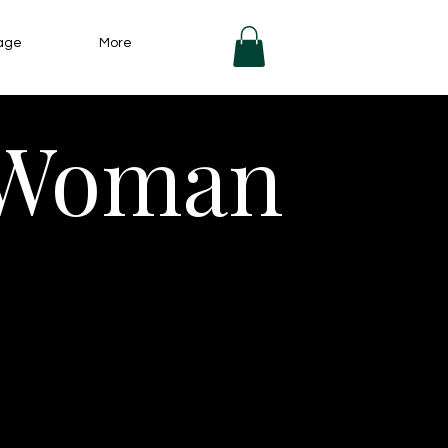
age
More
s Woman