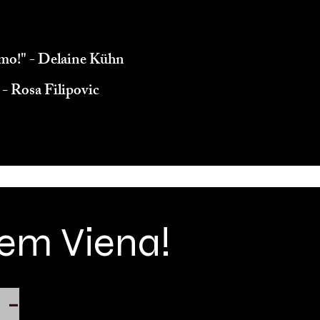
imo!" - Delaine Kühn
 - Rosa Filipovic
 em Viena!
 -