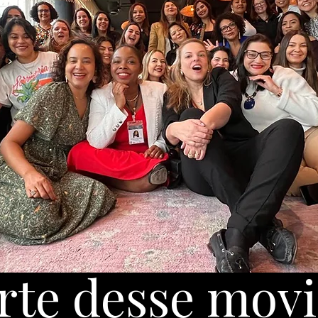
Garanta sua vaga!
rte desse mov