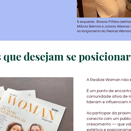
À esquerda: Silvana Piñeiro (edi
Márcia Belmiro e Juliana Albanez
no lançamento da Realize Woma
 que desejam se posicionar
A Realize Woman não é
É um ponto de encontr
comunidade ativa de 
lideram e influenciam 
Ao participar da próxi
conecta com um públic
crescimento — que val
estética e posicioname