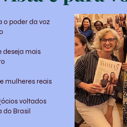
a o poder da voz
do
 e deseja mais
to
de mulheres reais
ócios voltados
 do Brasil