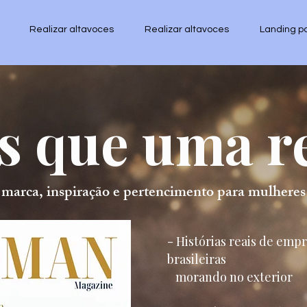
Realizar altavoces
Realizar altavoces
Landing p
s que uma re
arca, inspiração e pertencimento para mulheres br
- Histórias reais de em
brasileiras
morando no exterior