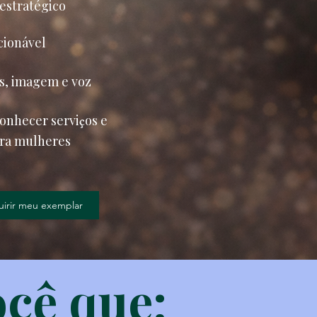
estratégico
cionável
s, imagem e voz
conhecer servi
ç
os e
ara mulheres
irir meu exemplar
ocê que: