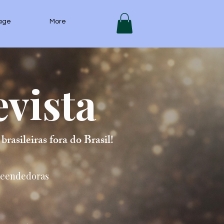
age
More
vista
asileiras fora do Brasil!
preendedoras