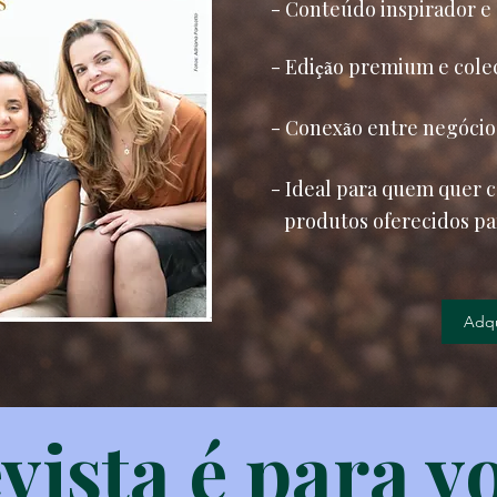
- Conteúdo inspirador e 
- Edi
çã
o premium e cole
- Conex
ã
o entre negócio
- Ideal para quem quer 
produtos oferecidos p
Adqu
vista é para v