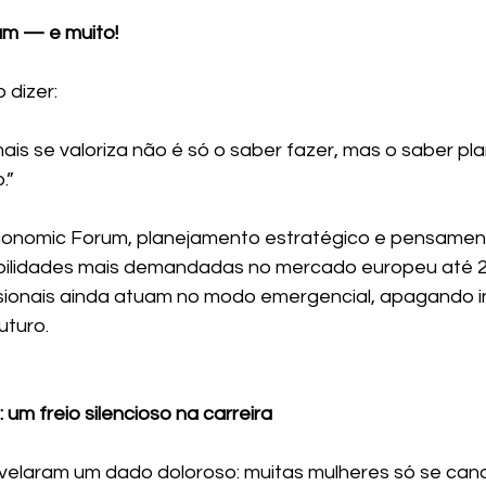
tam — e muito!
 dizer:
is se valoriza não é só o saber fazer, mas o saber plan
.”
onomic Forum, planejamento estratégico e pensamento
abilidades mais demandadas no mercado europeu até 
ssionais ainda atuam no modo emergencial, apagando 
uturo.
 um freio silencioso na carreira
evelaram um dado doloroso: muitas mulheres só se can