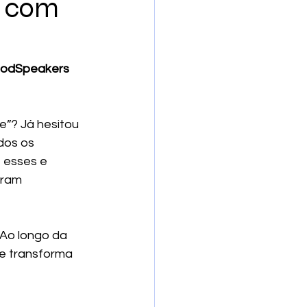
a com
 PodSpeakers
e”? Já hesitou 
dos os 
, esses e 
oram 
 Ao longo da 
e transforma 