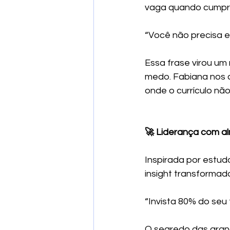
vaga quando cumpre
“Você não precisa es
Essa frase virou um
medo. Fabiana nos 
onde o currículo não
🚀 Liderança com al
Inspirada por estud
insight transformado
“Invista 80% do seu
O segredo das grand