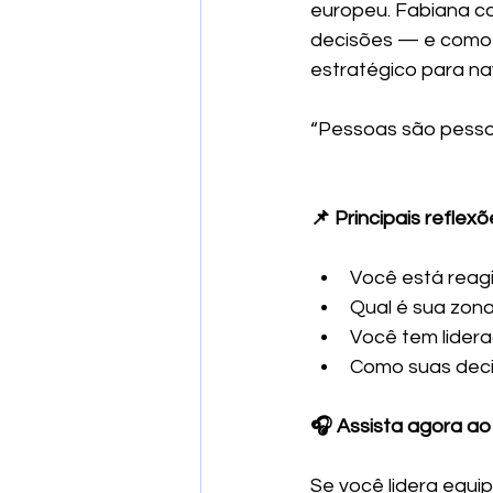
europeu. Fabiana co
decisões — e como l
estratégico para na
“Pessoas são pessoa
📌 Principais reflex
Você está reag
Qual é sua zona
Você tem lider
Como suas deci
🎧 Assista agora ao
Se você lidera equi