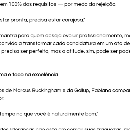
m 100% dos requisitos — por medo da rejeição.
tar pronta, precisa estar corajosa.”
 mantra para quem deseja evoluir profissionalmente, 
convida a transformar cada candidatura em um ato d
 precisa ser perfeito, mas a atitude, sim, pode ser pod
ma e foco na excelência
os de Marcus Buckingham e da Gallup, Fabiana compar
r:
 tempo no que você é naturalmente bom.”
es lideranças não está em corrigir suas fraquezas, m