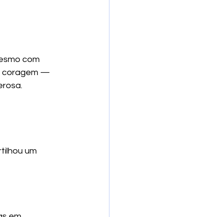
mesmo com 
e coragem — 
erosa.
tilhou um 
as em 