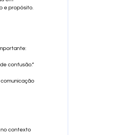
o e propósito.
mportante:
 de confusão.”
e comunicação 
 no contexto 