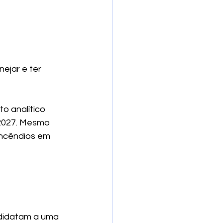
ejar e ter 
 analítico 
2027. Mesmo 
incêndios em 
didatam a uma 