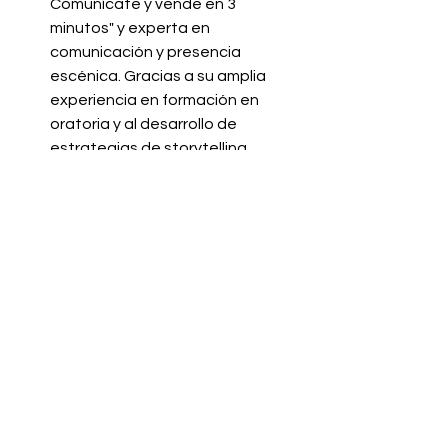
Comunícate y vende en 3 
minutos" y experta en 
comunicación y presencia 
escénica. Gracias a su amplia 
experiencia en formación en 
oratoria y al desarrollo de 
estrategias de storytelling 
efectivas, ha capacitado a 
profesionales y ejecutivos de 
todo el mundo para estructurar 
sus mensajes de forma atractiva 
y estratégica. Como residente en 
Inglaterra, aporta la perspectiva 
de un mercado que valora una 
comunicación sofisticada, 
versátil y con inteligencia 
emocional.
Márcia Belmiro
 es mentora de 