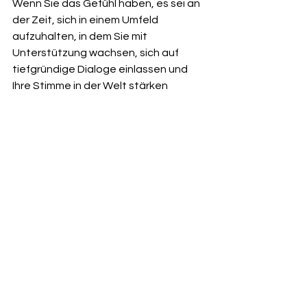
Wenn Sie das Gefühl haben, es sei an 
der Zeit, sich in einem Umfeld 
aufzuhalten, in dem Sie mit 
Unterstützung wachsen, sich auf 
tiefgründige Dialoge einlassen und 
Ihre Stimme in der Welt stärken 
können – dann sind Sie hier vielleicht 
genau richtig.
Wien erwartet uns. Und vielleicht 
werden auch Sie in gewisser Weise 
bereits gerufen.